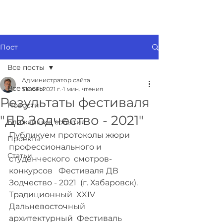
ПРИМСАР
Войти
Пост
Все посты
Администратор сайта
Все посты
5 июн. 2021 г.
1 мин. чтения
Результаты фестиваля
Новости
"ДВ Зодчество - 2021"
Ближайшие события
Публикуем протоколы жюри 
Проекты
профессионального и 
Статьи
студенческого  смотров-
конкурсов   Фестиваля ДВ 
Зодчество - 2021  (г. Хабаровск).
Традиционный  XXIV   
Дальневосточный  
архитектурный  Фестиваль 