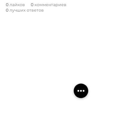
0
лайков
0
комментариев
0
лучших ответов
ГЛАВНАЯ
ФОРУМ
НОВОСТИ
О СОЮЗЕ
ПРОЕКТЫ
ДОКУМЕНТЫ
primsar@gmail.com